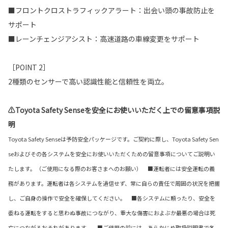
■フロントクロストラフィックアラート：出会い頭の事故防止を
サポート
■レーンチェンジアシスト：高速道路の車線変更をサポート
［POINT 2］
2種類のセンサーで高い認識性能と信頼性を両立。
⚠Toyota Safety Senseを安全にお使いいただく上での留意事項説
明
Toyota Safety Senseは予防安全パッケージです。ご契約に際し、Toyota Safety Sen
seおよびその各システムを安全にお使いいただくための留意事項についてご説明い
たします。（ご使用になる際のお客さまへのお願い） ■運転者には安全運転の義
務があります。運転者は各システムを過信せず、常に自らの責任で周囲の状況を把握
し、ご自身の操作で安全を確保してください。 ■各システムに頼ったり、安全を
委ねる運転をすると思わぬ事故につながり、重大な傷害におよぶか最悪の場合は死
亡につながるおそれがあります。 ■ご使用の前には、あらかじめ取扱説明書で各