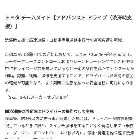
トヨタ チームメイト［アドバンスト ドライブ（渋滞時支
援）］
渋滞時支援で高速道路・自動車専用道路走行時の運転負荷を軽減。
自動車専用道路
での運転において、渋滞時（0km/h～約40km/h）に
＊1
レーダークルーズコントロールおよびレーントレーシングアシスト作動
中にドライバーが前を向いているなど一定の条件を満たすとシステムが
作動。認知、判断、操作を支援することで、ドライバーは渋滞時の疲労
の軽減が可能となり、より周囲に注意を払った安全運転が可能になりま
す。
［S-Z、S-Gにメーカーオプション］
■渋滞時の再発進はドライバーの操作なしで実施
停車後、約3分以内に先行車が発進した場合は、ドライバーが前方を監
視しているときに限り、スイッチ操作をすることなく発進します（既存
レーダークルーズコントロールは3秒以内）。停止･発進を繰り返す渋滞