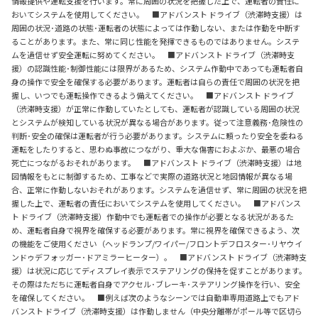
情報提供や運転支援を行います。常に周囲の状況を把握した上で、運転者の責任に
おいてシステムを使用してください。 ■アドバンスト ドライブ（渋滞時支援）は
周囲の状況･道路の状態･運転者の状態によっては作動しない、または作動を中断す
ることがあります。また、常に同じ性能を発揮できるものではありません。システ
ムを過信せず安全運転に努めてください。 ■アドバンスト ドライブ（渋滞時支
援）の認識性能･制御性能には限界があるため、システム作動中であっても運転者自
身の操作で安全を確保する必要があります。運転者は自らの責任で周囲の状況を把
握し、いつでも運転操作できるよう備えてください。 ■アドバンスト ドライブ
（渋滞時支援）が正常に作動していたとしても、運転者が認識している周囲の状況
とシステムが検知している状況が異なる場合があります。従って注意義務･危険性の
判断･安全の確保は運転者が行う必要があります。システムに頼ったり安全を委ねる
運転をしたりすると、思わぬ事故につながり、重大な傷害におよぶか、最悪の場合
死亡につながるおそれがあります。 ■アドバンスト ドライブ（渋滞時支援）は地
図情報をもとに制御するため、工事などで実際の道路状況と地図情報が異なる場
合、正常に作動しないおそれがあります。システムを過信せず、常に周囲の状況を把
握した上で、運転者の責任においてシステムを使用してください。 ■アドバンス
ト ドライブ（渋滞時支援）作動中でも運転者での操作が必要となる状況があるた
め、運転者自身で視界を確保する必要があります。常に視界を確保できるよう、次
の機能をご使用ください（ヘッドランプ/ワイパー/フロントデフロスター･リヤウイ
ンドゥデフォッガー･ドアミラーヒーター）。 ■アドバンスト ドライブ（渋滞時支
援）は状況に応じてディスプレイ表示でステアリングの保持を促すことがあります。
その際はただちに運転者自身でアクセル･ブレーキ･ステアリング操作を行い、安全
を確保してください。 ■例えば次のようなシーンでは自動車専用道路上でもアド
バンスト ドライブ（渋滞時支援）は作動しません（中央分離帯がポール等で区切ら