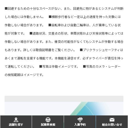
■回避するための十分なスペースがない、また、回避先に物があるとシステムが判断
した場合には作動しません。 ■横断歩行者など一定以上の速度を持った対象には
作動しない場合があります。 ■自転車および自動二輪車は、人が乗車している状
態が対象です。 ■道路状況、交差点の形状、車両状態および天候状態等によっては
作動しない場合があります。また、衝突の可能性がなくてもシステムが作動する場合
もあります。詳しくは取扱説明書をご覧ください。 ■プリクラッシュセーフティは
あくまで運転を支援する機能です。本機能を過信せず、必ずドライバーが責任を持っ
て運転してください。 ■写真は作動イメージです。 ■写真のカメラ・レーダー
の検知範囲はイメージです。
店舗を探す
試乗車検索
入庫予約
総合お問い合せ