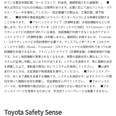
れている暫定供用区間、サービスエリア、料金所、路線新設された道路等）。 ■
例えば次のようなものの検出には限界があります。必要に応じて自らハンドル・アク
セル・ブレーキを操作してください（至近距離での割込み、工事区間、落下物
等）。 ■衝突等の事故発生時にドライバーモニターカメラによる映像を記録する
ことがあります。 ■アドバンスト ドライブ（渋滞時支援）は地図情報をもとに作
動します。ディスプレイオーディオ（コネクティッドナビ対応）でT-Connect・コネ
クティッドナビの契約が切れている場合、地図情報が利用できなくなるのでアドバ
ンスト ドライブ（渋滞時支援）は作動しません。継続的に利用するには、T-Connec
t・コネクティッドナビの契約更新が必要です。ディスプレイオーディオ（コネクテ
ィッドナビ対応）Plusは、T-Connect・コネクティッドナビの契約切れであっても地
図情報を利用できるため、アドバンスト ドライブ（渋滞時支援）の継続使用が可能
です。ただし地図情報が更新されなくなるため、実際の道路状況と異なることでシ
ステムが正常に作動しないおそれがあります。システムを過信せず、常に周囲の状況
を把握した上で、運転者の責任においてシステムを使用してください。 ■公道を
走行するときは、法定速度や制限速度を遵守してください。 ■アドバンスト パー
クは、あくまで運転を支援する機能です。システムを過信せず、必ずドライバーが責
任を持って周囲の状況を把握し、安全運転を心がけてください。 ■アドバンスト
パークは、駐車環境や周辺状況によっては使用できない場合があります。 ■アド
バンスト パークを使用するためには、字光式ナンバープレートは装着できません。
Toyota Safety Sense