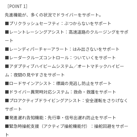
［POINT 1］
先進機能が、多くの状況でドライバーをサポート。
■プリクラッシュセーフティ：ぶつからないをサポート
■レーントレーシングアシスト：高速道路のクルージングをサポ
ート
■レーンディパーチャーアラート：はみ出さないをサポート
■レーダークルーズコントロール：ついていくをサポート
■アダプティブハイビームシステム／オートマチックハイビー
ム：夜間の見やすさをサポート
■ロードサインアシスト：標識の見逃し防止をサポート
■ドライバー異常時対応システム：救命・救護をサポート
■プロアクティブドライビングアシスト：安全運転をさりげなく
サポート
■発進遅れ告知機能：先行車・信号出遅れ防止をサポート
■緊急時操舵支援（アクティブ操舵機能付）：操舵回避をサポー
ト