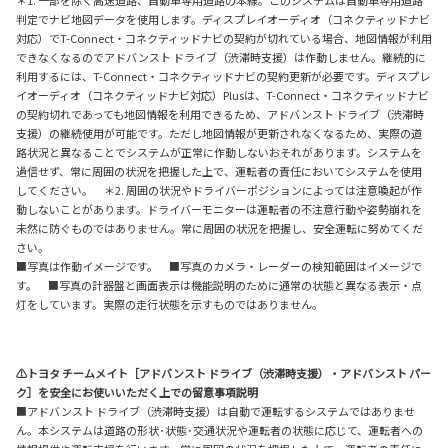
判定でナビ地図データを使用します。ディスプレイオーディオ（コネクティッドナビ
対応）でT-Connect・コネクティッドナビの契約が切れている場合、地図情報が利用
できなくなるのでアドバンスト ドライブ（渋滞時支援）は作動しません。継続的に
利用するには、T-Connect・コネクティッドナビの契約更新が必要です。ディスプレ
イオーディオ（コネクティッドナビ対応）Plusは、T-Connect・コネクティッドナビ
の契約切れであっても地図情報を利用できるため、アドバンスト ドライブ（渋滞時
支援）の継続使用が可能です。ただし地図情報が更新されなくなるため、実際の道
路状況と異なることでシステムが正常に作動しないおそれがあります。システムを
過信せず、常に周囲の状況を把握した上で、運転者の責任においてシステムを使用
してください。 ＊2. 周囲の状況やドライバーポジションによっては注意喚起が作
動しないことがあります。ドライバーモニターは運転者の不注意行動や姿勢崩れを
未然に防ぐものではありません。常に周囲の状況を把握し、安全運転に努めてくだ
さい。
■写真は作動イメージです。 ■写真のカメラ・レーダーの検知範囲はイメージで
す。 ■写真の計器盤と画面表示は機能説明のために通常の状態と異なる表示・点
灯をしています。実際の走行状態を示すものではありません。
⚠トヨタ チームメイト［アドバンスト ドライブ（渋滞時支援）・アドバンスト パー
ク］を安全にお使いいただく上での留意事項説明
■アドバンスト ドライブ（渋滞時支援）は自動で運転するシステムではありませ
ん。本システムは道路の形状･状態･交通状況や運転者の状態に応じて、運転者への