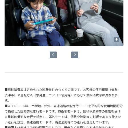
+
■燃料消費率は定められた試験条件のもとでの値です。お客様の使用環境（気象、
渋滞等）や運転方法（急発進、エアコン使用等）に応じて燃料消費率は異なりま
す。
■WLTCモードは、市街地、郊外、高速道路の各走行モードを平均的な使用時間配分
で構成した国際的な走行モードです。市街地モードは、信号や渋滞等の影響を受け
る比較的低速な走行を想定し、郊外モードは、信号や渋滞等の影響をあまり受けな
い走行を想定、高速道路モードは、高速道路等での走行を想定しています。
■車両本体価格は’26年4月現在のもので、予告なく変更となる場合があります。