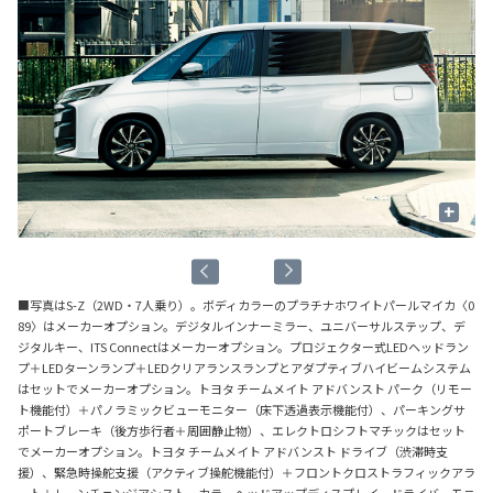
+
■写真はS-Z（2WD・7人乗り）。ボディカラーのプラチナホワイトパールマイカ〈0
89〉はメーカーオプション。デジタルインナーミラー、ユニバーサルステップ、デ
ジタルキー、ITS Connectはメーカーオプション。プロジェクター式LEDヘッドラン
プ＋LEDターンランプ＋LEDクリアランスランプとアダプティブハイビームシステム
はセットでメーカーオプション。トヨタ チームメイト アドバンスト パーク（リモー
ト機能付）＋パノラミックビューモニター（床下透過表示機能付）、パーキングサ
ポートブレーキ（後方歩行者＋周囲静止物）、エレクトロシフトマチックはセット
でメーカーオプション。トヨタ チームメイト アドバンスト ドライブ（渋滞時支
援）、緊急時操舵支援（アクティブ操舵機能付）＋フロントクロストラフィックアラ
ート＋レーンチェンジアシスト、カラーヘッドアップディスプレイ、ドライバーモニ