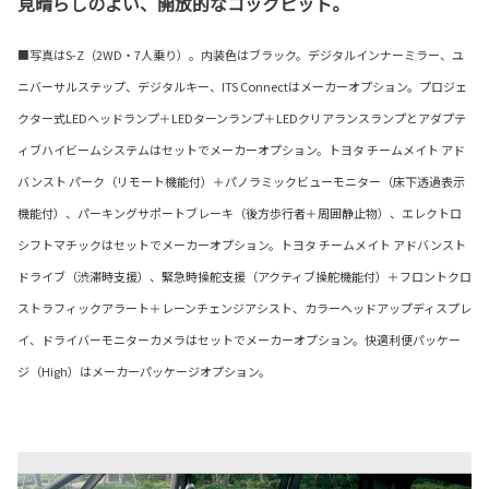
見晴らしのよい、開放的なコックピット。
■写真はS-Z（2WD・7人乗り）。内装色はブラック。デジタルインナーミラー、ユ
ニバーサルステップ、デジタルキー、ITS Connectはメーカーオプション。プロジェ
クター式LEDヘッドランプ＋LEDターンランプ＋LEDクリアランスランプとアダプテ
ィブハイビームシステムはセットでメーカーオプション。トヨタ チームメイト アド
バンスト パーク（リモート機能付）＋パノラミックビューモニター（床下透過表示
機能付）、パーキングサポートブレーキ（後方歩行者＋周囲静止物）、エレクトロ
シフトマチックはセットでメーカーオプション。トヨタ チームメイト アドバンスト
ドライブ（渋滞時支援）、緊急時操舵支援（アクティブ操舵機能付）＋フロントクロ
ストラフィックアラート＋レーンチェンジアシスト、カラーヘッドアップディスプレ
イ、ドライバーモニターカメラはセットでメーカーオプション。快適利便パッケー
ジ（High）はメーカーパッケージオプション。