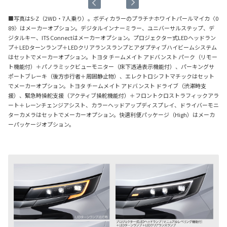
■写真はS-Z（2WD・7人乗り）。ボディカラーのプラチナホワイトパールマイカ〈0
89〉はメーカーオプション。デジタルインナーミラー、ユニバーサルステップ、デ
ジタルキー、ITS Connectはメーカーオプション。プロジェクター式LEDヘッドラン
プ＋LEDターンランプ＋LEDクリアランスランプとアダプティブハイビームシステム
はセットでメーカーオプション。トヨタ チームメイト アドバンスト パーク（リモー
ト機能付）＋パノラミックビューモニター（床下透過表示機能付）、パーキングサ
ポートブレーキ（後方歩行者＋周囲静止物）、エレクトロシフトマチックはセット
でメーカーオプション。トヨタ チームメイト アドバンスト ドライブ（渋滞時支
援）、緊急時操舵支援（アクティブ操舵機能付）＋フロントクロストラフィックアラ
ート＋レーンチェンジアシスト、カラーヘッドアップディスプレイ、ドライバーモニ
ターカメラはセットでメーカーオプション。快適利便パッケージ（High）はメーカ
ーパッケージオプション。