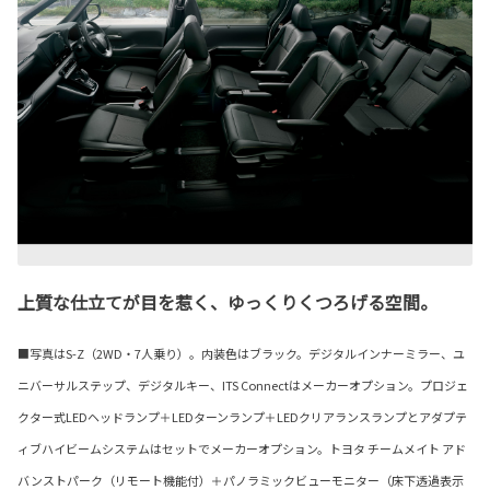
上質な仕立てが目を惹く、ゆっくりくつろげる空間。
■写真はS-Z（2WD・7人乗り）。内装色はブラック。デジタルインナーミラー、ユ
ニバーサルステップ、デジタルキー、ITS Connectはメーカーオプション。プロジェ
クター式LEDヘッドランプ＋LEDターンランプ＋LEDクリアランスランプとアダプテ
ィブハイビームシステムはセットでメーカーオプション。トヨタ チームメイト アド
バンストパーク（リモート機能付）＋パノラミックビューモニター（床下透過表示