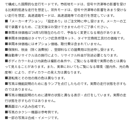
で構成した国際的な走行モードです。市街地モードは、信号や渋滞等の影響を受け
る比較的低速な走行を想定し、郊外モードは、信号や渋滞等の影響をあまり受けな
い走行を想定、高速道路モードは、高速道路等での走行を想定しています。
■「メーカーオプション」「設定あり」はご注文時に申し受けます。メーカーの工
場で装着するため、ご注文後はお受けできませんのでご了承ください。
■車両本体価格は'26年5月現在のもので、予告なく変更となる場合があります。
■車両本体価格はタイヤパンク応急修理キット、タイヤ交換用工具付の価格です。
■車両本体価格にはオプション価格、取付費は含まれていません。
■保険料、税金（除く消費税）、登録料などの諸費用は別途申し受けます。
■自動車リサイクル法の施行により、リサイクル料金が別途必要となります。
■ボディカラーおよび内装色は撮影の条件や、ご覧になる環境で実際の色とは異な
って見えることがあります。また、実車においてもご覧になる環境（屋内外、光の角
度等）により、ボディカラーの見え方は異なります。
■運転席とその他の席の色は異なります。
■写真は機能説明のために各ランプを点灯したものです。実際の走行状態を示すも
のではありません。
■写真は機能説明のために通常の状態と異なる表示・点灯をしています。実際の走
行状態を示すものではありません。
■画面はハメ込み合成です。
■写真のタクシー機器は参考例です。
■一部の写真は合成・イメージです。