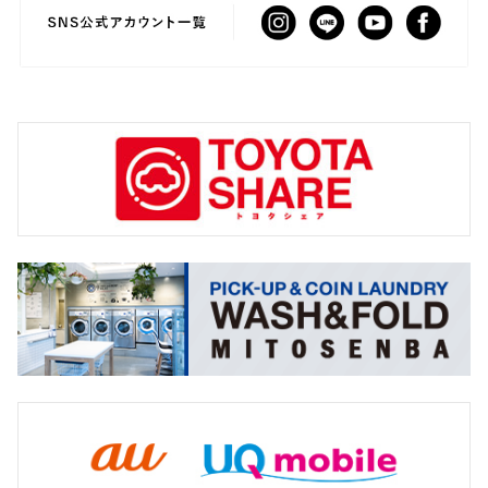
の台風19号により、茨城県大子町が大きな水害に見舞われた際の支援活動にあり
ます。
当時、被災地ではボランティア活動に必要な車両が不足していました。その状況
を知った茨城トヨペットは、ロックバンド・MAN WITH A MISSIONのTOKYO T
2026-07-06
ANAKA氏を通じ、社内外の協力によって十数台の車両を手配し、被災地での活動
を支援しました。その後、能登半島地震が発生。現地でも支援活動に必要な車両
アクアを一部改良しGR SPORTグレード
が不足していることを知り、「茨城が支えていただいたからこそ、今度は私たち
を追加
が力になりたい」との思いから、今回の寄贈が実現しました。
アクアを一部改良しGR SPORTグレードを追
本取り組みは、TOKYO TANAKA氏が継続して取り組む災害支援活動「#サポウィ
加。
ズ」および全国災害支援プロジェクト支援の現場を支えるハイエース災害支援の
アクアは茨城トヨペットへ。
現場では、支援スタッフの移動や物資の運搬、被災地域の巡回などに使用する車
両が、活動を継続するための重要な役割を担います。
詳しくはこちら
多くの人が乗車でき、物資も積載できるハイエースを寄贈することで、必要な支
援を必要な場所へ、より迅速かつ確実に届ける活動を支えます。
詳しくはこちら
2026-07-01
米国生産のハイランダーを全国トヨタ車
両販売店で発売
2026-06-26
米国生産のハイランダーを全国トヨタ車両販売
カーライフマガジン『SUNSUN drive』
店で発売。
ハイランダーは茨城トヨペットへ。
最新号を発行
豊かなカーライフを提案する情報誌『SUNSUN
詳しくはこちら
drive』の最新号が完成しました。
特集では、霞ヶ浦湖畔のおすすめドライブスポ