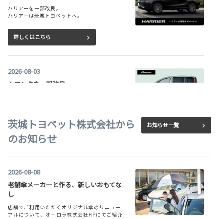
ハリアーを一部改良。
ハリアーは茨城トヨペットへ。
詳しくはこちら
2026-08-03
シエンタを一部改良
シエンタを一部改良。
シエンタは茨城トヨペットへ。
茨城トヨペット株式会社から
お知らせ一覧
詳しくはこちら
のお知らせ
2026-08-03
2026-08-08
ヤリス クロス、GR SPORTグレードを一
部改良
老舗傘メーカーと作る、新しいおもてな
し
ヤリス クロス、GR SPORTグレードを一部改
良。
店舗でご利用いただくオリジナル傘のリニュー
ヤリス クロスは茨城トヨペットへ。
アルについて、オーロラ株式会社HPにてご紹介