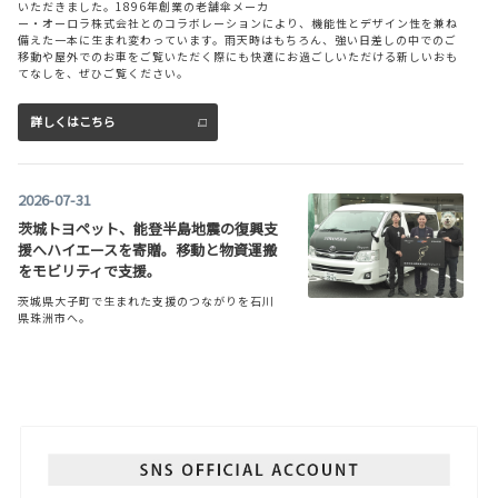
いただきました。1896年創業の老舗傘メーカ
ー・オーロラ株式会社とのコラボレーションにより、機能性とデザイン性を兼ね
詳しくはこちら
備えた一本に生まれ変わっています。雨天時はもちろん、強い日差しの中でのご
移動や屋外でのお車をご覧いただく際にも快適にお過ごしいただける新しいおも
てなしを、ぜひご覧ください。
2026-07-29
詳しくはこちら
コースターを一部改良
コースターを一部改良。
コースターは茨城トヨペットへ。
2026-07-31
茨城トヨペット、能登半島地震の復興支
詳しくはこちら
援へハイエースを寄贈。移動と物資運搬
をモビリティで支援。
茨城県大子町で生まれた支援のつながりを石川
2026-07-13
県珠洲市へ。
カローラ スポーツを一部改良するととも
茨城トヨペット株式会社は、2026年7月24日、能登半島地震の復興支援の一環と
に、特別仕様車G“Z・ACTIVE ELEGANC
して、石川県珠洲市を拠点に活動する一般社団法人災害支援STRANDER（ストラ
E”を設定
ンダー）へ、支援車両としてトヨタ ハイエース1台を寄贈しました。
同日、茨城トヨペット本社で寄贈式を開催し、代表取締役社長の幡谷俊一郎から
カローラ スポーツを一部改良するとともに、特
STRANDER代表の橋爪氏へ、車両を贈呈しました。寄贈したハイエースは、支援
別仕様車G“Z・ACTIVE ELEGANCE”を設定。
スタッフやボランティアの移動、支援物資の運搬など、能登半島における復旧・
カローラ スポーツは茨城トヨペットへ。
復興支援活動に活用されます。
茨城で受け取った支援のバトンを、能登へ。今回の取り組みの原点は、2019年
詳しくはこちら