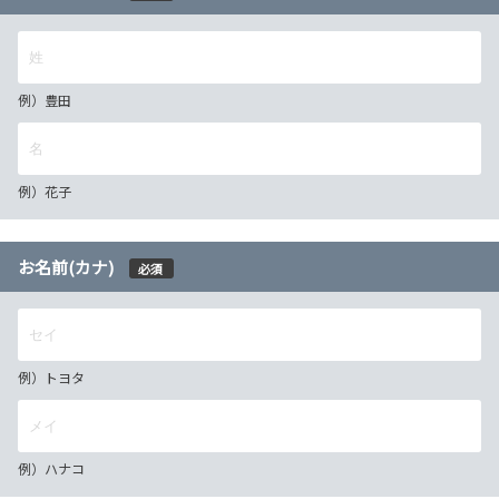
例）豊田
例）花子
お名前(カナ)
必須
例）トヨタ
例）ハナコ