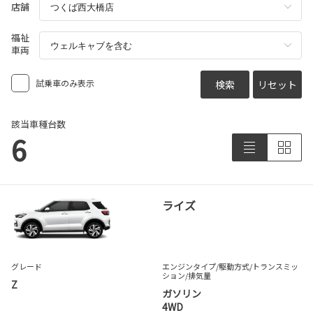
店舗
福祉
車両
試乗車のみ表示
検索
リセット
該当車種台数
6
ライズ
グレード
エンジンタイプ
/駆動方式/
トランスミッ
ション
/排気量
Z
ガソリン
4WD