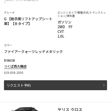
※写真のモデル、カラーは、実際の車両と異なりま
す。
グレード
エンジンタイプ
/駆動方式/
トランスミッ
ション
/排気量
G 【助手席リフトアップシート
ガソリン
車】【Ｂタイプ】
2WD FF
CVT
1.0L
カラー
ファイアークォーツレッドメタリック
配備店舗
つくば西大橋店
029-858-2850
リクエスト予約
ヤリス クロス