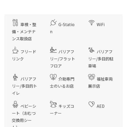
車検・整
G-Statio
WiFi
備・メンテナ
n
ンス取扱店
フリード
バリアフ
バリアフ
リンク
リー/フラット
リー/多目的駐
フロア
車場
バリアフ
介助専門
福祉車両
リー/多目的ト
士のいるお店
展示店
イレ
ベビーシ
キッズコ
AED
ート（おむつ
ーナー
交換用シー