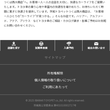
つくば西大橋店”へ。お客様一人一人の会話を大切に、快適なカーライフをご提案い
たします。トヨタ車の乗り心地や車室内の快適性を確かめたり、お待ちいただく時
間に寛ぎと快適さを提供しています。茨城トヨペットつくば西大橋店は、「お客様
一人ひとりの”カーライフ”が見つかる。」そんなお店です。ハリアー、アルファー
ド、アクア、プリウス…などトヨタ車のご相談・カタログ請求・各種ご予約はお気軽
にお問い合わせください。
店舗を探す
試乗車検索
入庫予約
総合お問い合せ
サイトマップ
所有権解除
トップページ
個人情報の取り扱いについて
店舗を探す
ご利用にあたって
店舗一覧
大津港店
© 2025 IBARAKI TOYOPET co.,ltd. All rights reserved.
日立田尻店
茨城県公安委員会 第401010002717号
日立森山店