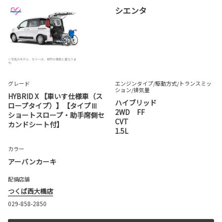
シエンタ
※写真のモデル、カラーは、実際の車両と異なりま
す。
グレード
エンジンタイプ
/駆動方式/
トランスミッ
ション
/排気量
HYBRID X 【車いす仕様車（ス
ハイブリッド
ロープタイプ）】【タイプⅢ
2WD FF
ショートスロープ・助手席側セ
CVT
カンドシート付】
1.5L
カラー
アーバンカーキ
配備店舗
つくば西大橋店
029-858-2850