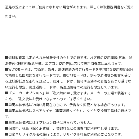
道路状況によってはご使用になれない場合があります。詳しくは取扱説明書をご覧く
ださい。
■燃料消費率は定められた試験条件のもとでの値です。お客様の使用環境(気象、渋
滞等)や運転方法(急発進、エアコン使用等)に応じて燃料消費率は異なります。
■WLTCモードは、市街地、郊外、高速道路の各走行モードを平均的な使用時間配分
で構成した国際的な走行モードです。市街地モードは、信号や渋滞等の影響を受け
る比較的低速な走行を想定し、郊外モードは、信号や渋滞等の影響をあまり受けな
い走行を想定、高速道路モードは、高速道路等での走行を想定しています。
■「メーカーオプション」はご注文時に申し受けます。メーカーの工場で装着する
ため、ご注文後はお受けできませんのでご了承ください。
■車両本体価格は'26年5月現在のもので、予告なく変更となる場合があります。
■車両本体価格はスペアタイヤ（車両装着タイヤ）、タイヤ交換用工具付の価格で
す。
■車両本体価格にはオプション価格は含まれていません。
■保険料、税金（除く消費税）、登録料などの諸費用は別途申し受けます。
■自動車リサイクル法の施行により、リサイクル料金が別途必要となります。