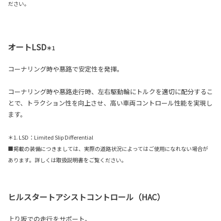
ださい。
オートLSD
＊1
コーナリング時や悪路で安定性を発揮。
コーナリング時や悪路走行時、左右駆動輪にトルクを適切に配分するこ
とで、トラクション性を向上させ、高い車両コントロール性能を実現し
ます。
＊1. LSD：Limited Slip Differential
■掲載の装備につきましては、実際の道路状況によってはご使用になれない場合が
あります。詳しくは取扱説明書をご覧ください。
ヒルスタートアシストコントロール（HAC）
上り坂での走行をサポート。