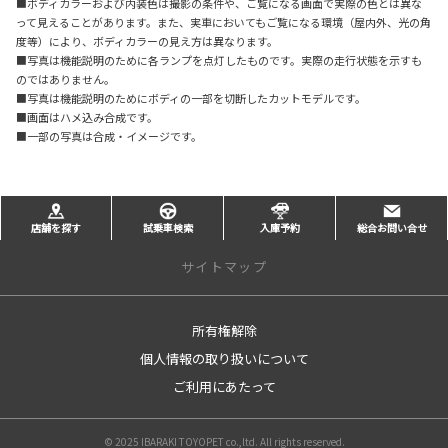
■ボディカラーおよび内装色は撮影の条件や、ご覧になる画面で実際の色とは異な
って見えることがあります。また、実車においてもご覧になる環境（屋内外、光の角
度等）により、ボディカラーの見え方は異なります。
■写真は機能説明のために各ランプを点灯したものです。実際の走行状態を示すも
のではありません。
■写真は機能説明のためにボディの一部を切断したカットモデルです。
■画面はハメ込み合成です。
■一部の写真は合成・イメージです。
店舗を探す
試乗車検索
入庫予約
総合お問い合せ
サイトマップ
所有権解除
トップページ
個人情報の取り扱いについて
店舗を探す
ご利用にあたって
店舗一覧
大津港店
© 2025 IBARAKI TOYOPET co.,ltd. All rights reserved.