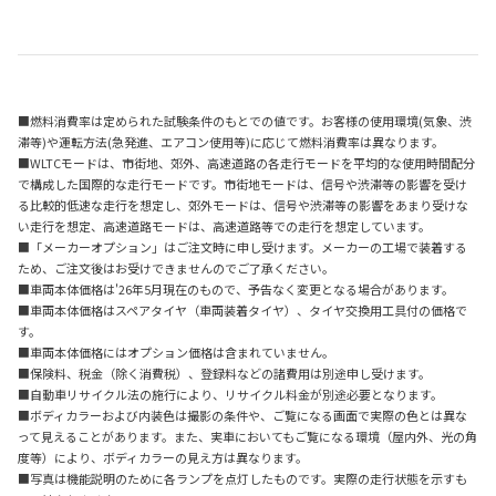
■燃料消費率は定められた試験条件のもとでの値です。お客様の使用環境(気象、渋
滞等)や運転方法(急発進、エアコン使用等)に応じて燃料消費率は異なります。
■WLTCモードは、市街地、郊外、高速道路の各走行モードを平均的な使用時間配分
で構成した国際的な走行モードです。市街地モードは、信号や渋滞等の影響を受け
る比較的低速な走行を想定し、郊外モードは、信号や渋滞等の影響をあまり受けな
い走行を想定、高速道路モードは、高速道路等での走行を想定しています。
■「メーカーオプション」はご注文時に申し受けます。メーカーの工場で装着する
ため、ご注文後はお受けできませんのでご了承ください。
■車両本体価格は'26年5月現在のもので、予告なく変更となる場合があります。
■車両本体価格はスペアタイヤ（車両装着タイヤ）、タイヤ交換用工具付の価格で
す。
■車両本体価格にはオプション価格は含まれていません。
■保険料、税金（除く消費税）、登録料などの諸費用は別途申し受けます。
■自動車リサイクル法の施行により、リサイクル料金が別途必要となります。
■ボディカラーおよび内装色は撮影の条件や、ご覧になる画面で実際の色とは異な
って見えることがあります。また、実車においてもご覧になる環境（屋内外、光の角
度等）により、ボディカラーの見え方は異なります。
■写真は機能説明のために各ランプを点灯したものです。実際の走行状態を示すも