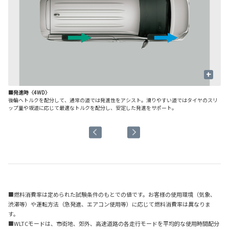
+
■発進時〈4WD〉
■
後輪へトルクを配分して、通常の道では発進性をアシスト。滑りやすい道ではタイヤのスリ
定
ップ量や坂道に応じて最適なトルクを配分し、安定した発進をサポート。
■燃料消費率は定められた試験条件のもとでの値です。お客様の使用環境（気象、
渋滞等）や運転方法（急発進、エアコン使用等）に応じて燃料消費率は異なりま
す。
■WLTCモードは、市街地、郊外、高速道路の各走行モードを平均的な使用時間配分