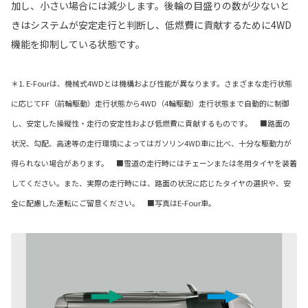
加し、小さい場合には減少します。後輪の目盛りの数が少ないと
きはシステムが安定走行と判断し、低燃費に貢献するために4WD
機能を抑制している状態です。
＊1. E-Fourは、機械式4WDとは機構および性能が異なります。さまざまな走行状態
に応じてFF（前輪駆動）走行状態から4WD（4輪駆動）走行状態まで自動的に制御
し、安定した操縦性・走行の安定性および低燃費に貢献するものです。 ■路面の
状況、勾配、高速等の走行環境によってはガソリン4WD車に比べ、十分な駆動力が
得られない場合があります。 ■雪道の走行時にはチェーンまたは冬用タイヤを装着
してください。また、実際の走行時には、路面の状況に応じたタイヤの選択や、安
全に配慮した運転にご留意ください。 ■写真はE-Four車。