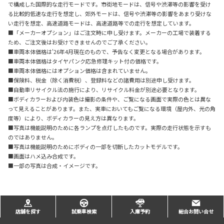
で構成した国際的な走行モードです。市街地モードは、信号や渋滞等の影響を受け
る比較的低速な走行を想定し、郊外モードは、信号や渋滞等の影響をあまり受けな
い走行を想定、高速道路モードは、高速道路等での走行を想定しています。
■「メーカーオプション」はご注文時に申し受けます。メーカーの工場で装着する
ため、ご注文後はお受けできませんのでご了承ください。
■車両本体価格は'26年4月現在のもので、予告なく変更となる場合があります。
■車両本体価格はタイヤパンク応急修理キット付の価格です。
■車両本体価格にはオプション価格は含まれていません。
■保険料、税金（除く消費税）、登録料などの諸費用は別途申し受けます。
■自動車リサイクル法の施行により、リサイクル料金が別途必要となります。
■ボディカラーおよび内装色は撮影の条件や、ご覧になる画面で実際の色とは異な
って見えることがあります。また、実車においてもご覧になる環境（屋内外、光の角
度等）により、ボディカラーの見え方は異なります。
■写真は機能説明のために各ランプを点灯したものです。実際の走行状態を示すも
のではありません。
■写真は機能説明のためにボディの一部を切断したカットモデルです。
■画面はハメ込み合成です。
■一部の写真は合成・イメージです。
店舗を探す
試乗車検索
入庫予約
総合お問い合せ