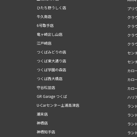
ひたち野うしく店
プリ
牛久南店
クラ
6号取手店
クラ
竜ヶ崎出し山店
クラ
江戸崎店
クラ
つくばみどりの店
セン
つくば東大通り店
セン
つくば学園の森店
カロ
つくば西大橋店
カロ
守谷松並店
カロ
GR Garage つくば
ハリ
U-Carセンター土浦高津店
ランド
潮来店
ランド
神栖店
ランド
神栖知手店
ランド