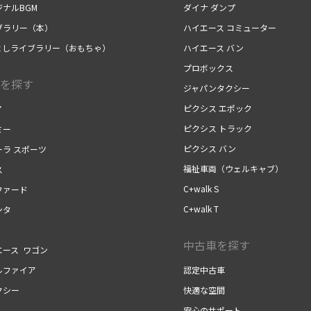
ジナルBGM
ダイナ ダンプ
ブラリー（本）
ハイエース コミューター
よしライブラリー（おもちゃ）
ハイエース バン
プロボックス
を探す
ジャパンタクシー
ピクシス エポック
ア
ピクシス トラック
ミー
ピクシス バン
ーラ スポーツ
福祉車両（ウェルキャブ）
ス
C+walk S
ファード
C+walk T
ンタ
中古車を探す
エース ワゴン
ルファイア
認定中古車
クシー
快適な空間
安心のサポート