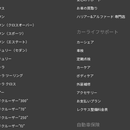
ウス
お車の買取り
ウン
ハリアー&アルファード 専門店
ウン（クロスオーバー）
カーライフサポート
ウン（スポーツ）
ウン（エステート）
カーシェア
チュリー（セダン）
車検
チュリー
定期点検
ーラ
カーケア
ーラ ツーリング
ボディケア
ーラ クロス
外装補修
アー
アクセサリー
クルーザー"300"
お支払いプラン
クルーザー"70"
レクサス整備料金表
クルーザー"250"
自動車保険
クルーザー"FJ"