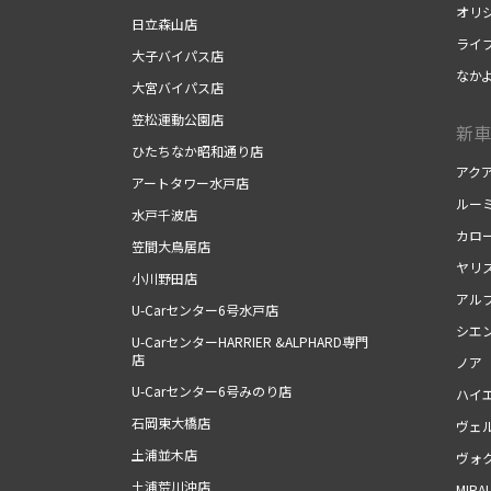
オリ
日立森山店
ライ
大子バイパス店
なか
大宮バイパス店
笠松運動公園店
新車
ひたちなか昭和通り店
アク
アートタワー水戸店
ルー
水戸千波店
カロ
笠間大鳥居店
ヤリ
小川野田店
アル
U-Carセンター6号水戸店
シエ
U-CarセンターHARRIER &ALPHARD専門
店
ノア
U-Carセンター6号みのり店
ハイ
石岡東大橋店
ヴェ
土浦並木店
ヴォ
土浦荒川沖店
MIRAI