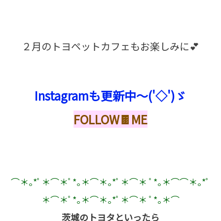
２月のトヨペットカフェもお楽しみに💕
Instagramも更新中～('◇')ゞ
FOLLOW🍫ME
⌒
＊｡
*
ﾟ＊
⌒
＊ﾟ
*
｡＊
⌒
＊｡
*
ﾟ＊
⌒
＊
ﾟ
*
｡＊
⌒⌒
＊｡
*
ﾟ
＊
⌒
＊ﾟ
*
｡＊
⌒
＊｡
*
ﾟ＊
⌒
＊
ﾟ
*
｡＊
⌒
茨城のトヨタといったら