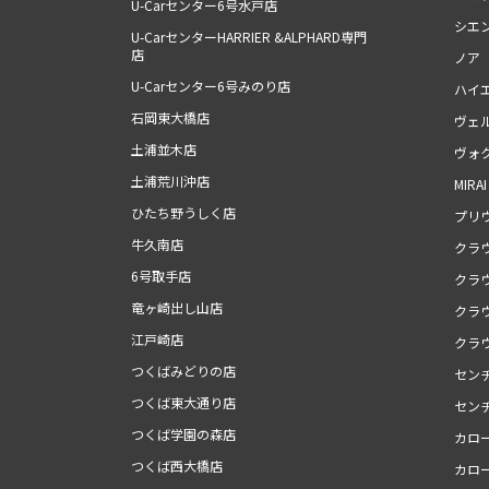
U-Carセンター6号水戸店
シエ
U-CarセンターHARRIER &ALPHARD専門
店
ノア
U-Carセンター6号みのり店
ハイ
石岡東大橋店
ヴェ
土浦並木店
ヴォ
土浦荒川沖店
MIRAI
ひたち野うしく店
プリ
牛久南店
クラ
6号取手店
クラ
竜ヶ崎出し山店
クラ
江戸崎店
クラ
つくばみどりの店
セン
つくば東大通り店
セン
つくば学園の森店
カロ
つくば西大橋店
カロ