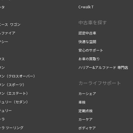
C+walk T
ンタ
中古車を探す
エース ワゴン
ルファイア
認定中古車
クシー
快適な空間
安心のサポート
ウス
お車の買取り
ウン
ハリアー&アルファード 専門店
ウン（クロスオーバー）
カーライフサポート
ウン（スポーツ）
ウン（エステート）
カーシェア
チュリー（セダン）
車検
チュリー
定期点検
ーラ
カーケア
ーラ ツーリング
ボディケア