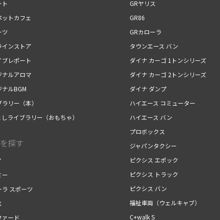
ート
GRヤリス
ペットカフェ
GR86
ーツ
GRカローラ
ラインストア
タウンエース バン
イブレポート
ダイナ カーゴ 1トンシリーズ
ジナルアロマ
ダイナ カーゴ 2トンシリーズ
ジナルBGM
ダイナ ダンプ
ブラリー（本）
ハイエース コミューター
よしライブラリー（おもちゃ）
ハイエース バン
プロボックス
を探す
ジャパンタクシー
ピクシス エポック
ア
ピクシス トラック
ミー
ピクシス バン
ーラ スポーツ
福祉車両（ウェルキャブ）
ス
C+walk S
ファード