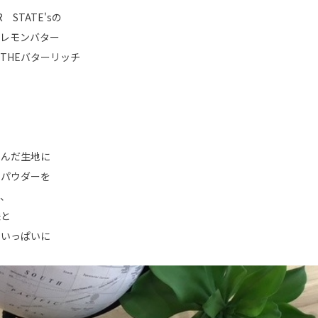
STATE'sの
ーレモンバター
THEバターリッチ
こんだ生地に
ンパウダーを
て、
味と
口いっぱいに