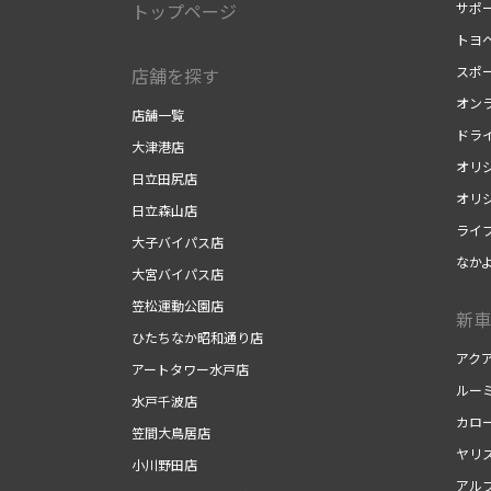
トップページ
サポ
トヨ
スポ
店舗を探す
オン
店舗一覧
ドラ
大津港店
オリ
日立田尻店
オリ
日立森山店
ライ
大子バイパス店
なか
大宮バイパス店
笠松運動公園店
新車
ひたちなか昭和通り店
アク
アートタワー水戸店
ルー
水戸千波店
カロ
笠間大鳥居店
ヤリ
小川野田店
アル