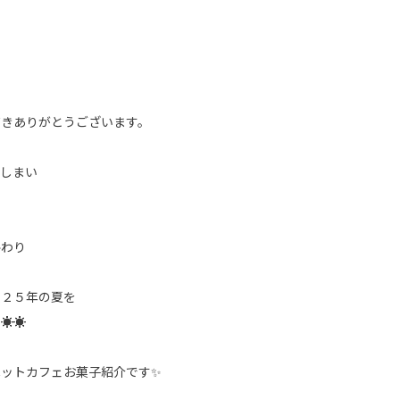
だきありがとうございます。
てしまい
終わり
０２５年の夏を
う☀☀
ペットカフェお菓子紹介です✨