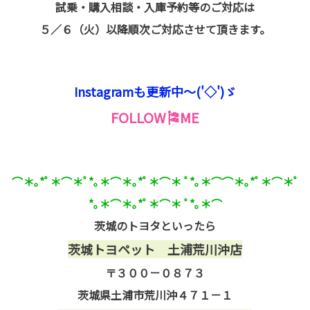
試乗・購入相談・入庫予約等のご対応は
５／６（火）以降順次ご対応させて頂きます。
Instagramも更新中～('◇')ゞ
FOLLOW🎏ME
⌒
＊｡
*
ﾟ＊
⌒
＊ﾟ
*
｡＊
⌒
＊｡
*
ﾟ＊
⌒
＊
ﾟ
*
｡＊
⌒⌒
＊｡
*
ﾟ＊
⌒
＊ﾟ
*
｡＊
⌒
＊｡
*
ﾟ＊
⌒
＊
ﾟ
*
｡＊
⌒
茨城のトヨタといったら
茨城トヨペット 土浦荒川沖店
〒３００－０８７３
茨城県土浦市荒川沖４７１－１